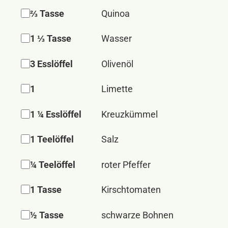
⅔ Tasse
Quinoa
1 ⅓ Tasse
Wasser
3 Esslöffel
Olivenöl
1
Limette
1 ¼ Esslöffel
Kreuzkümmel
1 Teelöffel
Salz
¼ Teelöffel
roter Pfeffer
1 Tasse
Kirschtomaten
½ Tasse
schwarze Bohnen