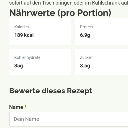
sofort auf den Tisch bringen oder im Kühlschrank a
Nährwerte (pro Portion)
Kalorien
Protein
189 kcal
6.9g
Kohlenhydrate
Zucker
35g
3.5g
Bewerte dieses Rezept
Nicht ausfüllen wenn du ein Mensch bist:
Name
*