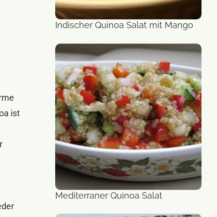
Indischer Quinoa Salat mit Mango
Salat
ärme
oa ist
r
Mediterraner Quinoa Salat
Salat
eder