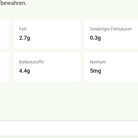
ufbewahren.
Fett
Gesättigte Fettsäuren
2.7g
0.3g
Ballaststoffe
Natrium
4.4g
5mg