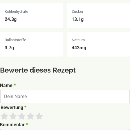
Kohlenhydrate
Zucker
24.3g
13.1g
Ballaststoffe
Natrium
3.7g
443mg
Bewerte dieses Rezept
Nicht ausfüllen wenn du ein Mensch bist:
Name
*
Bewertung
*
Kommentar
*