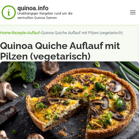
quinoa.info
Unabhängiger Ratgeber rund um die
wertvollen Quinoa Samen
Home
›
Rezepte
›
Auflauf
›
Quinoa Quiche Auflauf mit Pilzen (vegetarisch)
Quinoa Quiche Auflauf mit
Pilzen (vegetarisch)