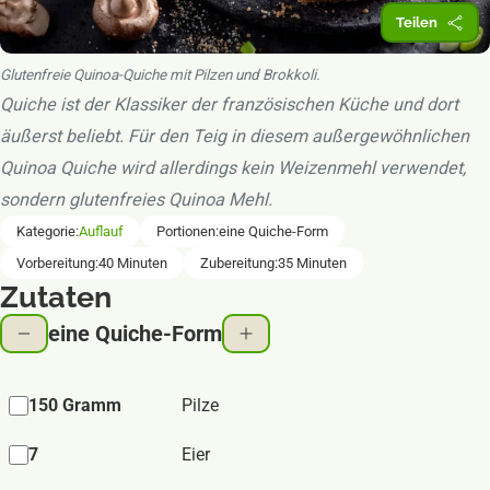
Teilen
Glutenfreie Quinoa-Quiche mit Pilzen und Brokkoli.
Quiche ist der Klassiker der französischen Küche und dort
äußerst beliebt. Für den Teig in diesem außergewöhnlichen
Quinoa Quiche wird allerdings kein Weizenmehl verwendet,
sondern glutenfreies Quinoa Mehl.
Rezept-Informationen
Kategorie:
Auflauf
Portionen:
eine Quiche-Form
Vorbereitung:
40 Minuten
Zubereitung:
35 Minuten
Zutaten
eine Quiche-Form
150 Gramm
Pilze
7
Eier