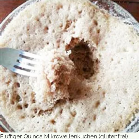
Fluffiger Quinoa Mikrowellenkuchen (glutenfrei)
Süßes