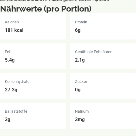
Nährwerte (pro Portion)
Kalorien
Protein
181 kcal
6g
Fett
Gesättigte Fettsäuren
5.4g
2.1g
Kohlenhydrate
Zucker
27.3g
0g
Ballaststoffe
Natrium
3g
3mg