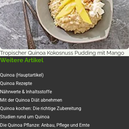
Tropischer Quinoa Kokosnuss Pudding mit Mango
Süßes
Weitere Artikel
Quinoa (Hauptartikel)
Quinoa Rezepte
Nährwerte & Inhaltsstoffe
Mit der Quinoa Diät abnehmen
Quinoa kochen: Die richtige Zubereitung
Studien rund um Quinoa
Die Quinoa Pflanze: Anbau, Pflege und Ernte