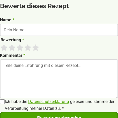
Bewerte dieses Rezept
Nicht ausfüllen wenn du ein Mensch bist:
Name
*
Bewertung
*
Kommentar
*
Ich habe die
Datenschutzerklärung
gelesen und stimme der
Verarbeitung meiner Daten zu.
*
Bewertung absenden