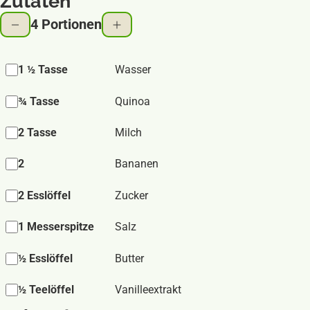
Zutaten
4 Portionen
1 ½ Tasse
Wasser
¾ Tasse
Quinoa
2 Tasse
Milch
2
Bananen
2 Esslöffel
Zucker
1 Messerspitze
Salz
½ Esslöffel
Butter
½ Teelöffel
Vanilleextrakt